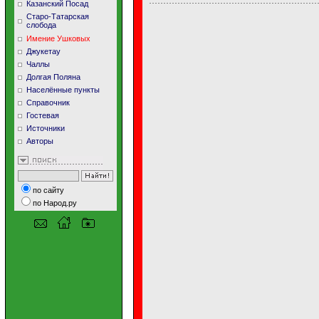
Казанский Посад
Старо-Татарская
слобода
Имение Ушковых
Джукетау
Чаллы
Долгая Поляна
Населённые пункты
Справочник
Гостевая
Источники
Авторы
по сайту
по Народ.ру