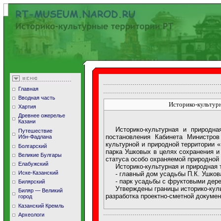
Главная
Вводная часть
Историко-культурн
Хартия
Древнее ожерелье
Казани
Историко-культурная и природн
Путешествие
постановления Кабинета Министров
Ибн-Фадлана
культурной и природной территории 
Болгарский
парка Ушковых в целях сохранения и
Великие Булгары
статуса особо охраняемой природной т
Елабужский
Историко-культурная и природная
Иске-Казанский
- главный дом усадьбы П.К. Ушков
- парк усадьбы с фруктовыми дер
Билярский
Утверждены границы историко-кул
Биляр — Великий
разработка проектно-сметной докумен
город
Казанский Кремль
Археологи